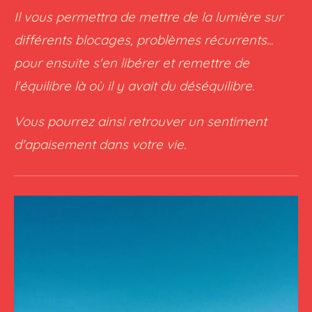
Il vous permettra de mettre de la lumière sur
différents blocages, problèmes récurrents...
pour ensuite s'en libérer et remettre de
l'équilibre là où il y avait du déséquilibre.
Vous pourrez ainsi retrouver un sentiment
d'apaisement dans votre vie.