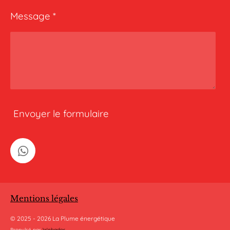
Message *
Envoyer le formulaire
W
h
a
t
Mentions légales
s
A
© 2025 - 2026 La Plume énergétique
p
Propulsé par
Webador