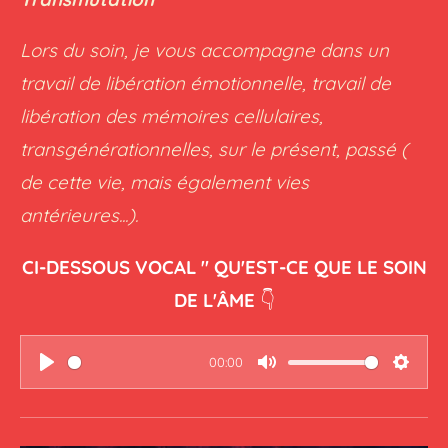
Lors du soin, je vous accompagne dans un
travail de libération émotionnelle, travail de
libération des mémoires cellulaires,
transgénérationnelles, sur le présent, passé (
de cette vie, mais également vies
antérieures...).
CI-DESSOUS VOCAL " QU'EST-CE QUE LE SOIN
DE L'ÂME
👇
00:00
P
M
S
l
u
e